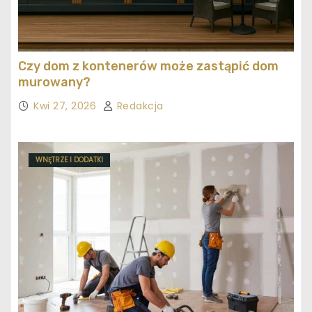
Czy dom z kontenerów może zastąpić dom
murowany?
Kwi 27, 2026
Redakcja
WNĘTRZE I DODATKI