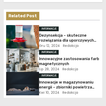
c
j
Related Post
a
INFORMACJE
w
Dezynsekcja – skuteczne
rozwiązania dla uporczywych
p
problemów z owadami
Gru 12, 2024
Redakcja
INFORMACJE
i
Innowacyjne zastosowania farb
s
magnetycznych
Lip 28, 2024
Redakcja
u
INFORMACJE
Innowacje w magazynowaniu
energii – zbiorniki powietrza
Airpol
Kwi 10, 2024
Redakcja