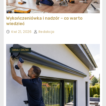
Wykończeniówka i nadzór – co warto
wiedzieć
Kwi 21, 2026
Redakcja
OKNA I DRZWI