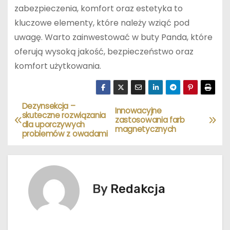
zabezpieczenia, komfort oraz estetyka to
kluczowe elementy, które należy wziąć pod
uwagę. Warto zainwestować w buty Panda, które
oferują wysoką jakość, bezpieczeństwo oraz
komfort użytkowania.
Dezynsekcja –
N
Innowacyjne
skuteczne rozwiązania
zastosowania farb
dla uporczywych
a
magnetycznych
problemów z owadami
w
i
By
Redakcja
g
a