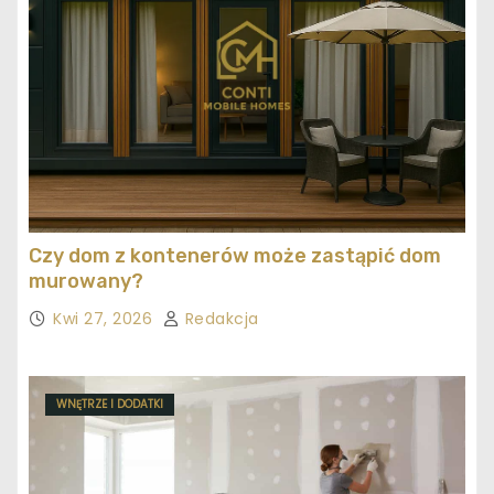
Czy dom z kontenerów może zastąpić dom
murowany?
Kwi 27, 2026
Redakcja
WNĘTRZE I DODATKI