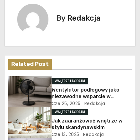
w
By
Redakcja
i
g
a
c
Related Post
j
WNĘTRZE I DODATKI
a
Wentylator podłogowy jako
niezawodne wsparcie w
w
utrzymaniu komfortu
Cze 25, 2025
Redakcja
termicznego
p
WNĘTRZE I DODATKI
Jak zaaranżować wnętrze w
i
stylu skandynawskim
Cze 13, 2025
Redakcja
s