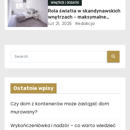
WNĘTRZE I DODATKI
u
Rola światła w skandynawskich
wnętrzach – maksymalne
wykorzystanie naturalnego
Lut 21, 2025
Redakcja
światła
Ostatnie wpisy
Czy dom z kontenerów może zastąpić dom
murowany?
Wykończeniówka i nadzór – co warto wiedzieć