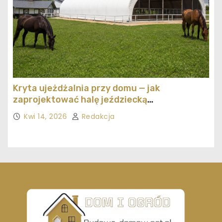
Kryta ujeżdżalnia przy domu — jak
zaprojektować halę jeździecką
ekonomicznie
Kwi 14, 2026
Redakcja