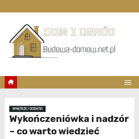
S
k
i
p
t
o
c
o
n
t
e
n
t
WNĘTRZE I DODATKI
Wykończeniówka i nadzór
– co warto wiedzieć