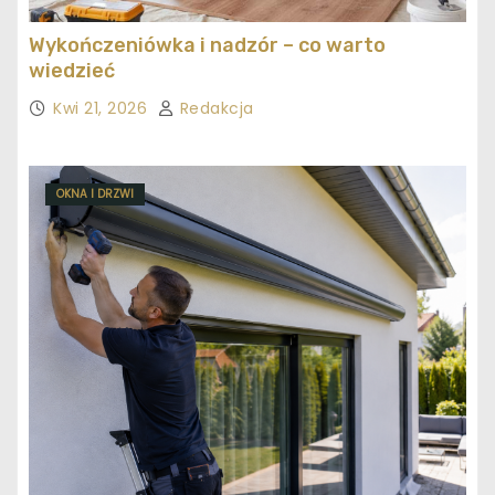
Wykończeniówka i nadzór – co warto
wiedzieć
Kwi 21, 2026
Redakcja
OKNA I DRZWI