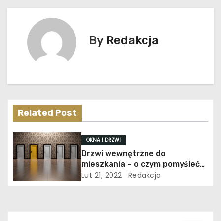
a
w
By
Redakcja
i
g
a
c
Related Post
j
OKNA I DRZWI
a
Drzwi wewnętrzne do
mieszkania – o czym pomyśleć
w
przed zakupem?
Lut 21, 2022
Redakcja
p
i