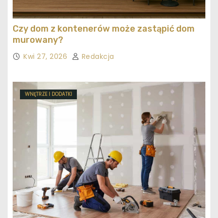
Czy dom z kontenerów może zastąpić dom
murowany?
Kwi 27, 2026
Redakcja
WNĘTRZE I DODATKI