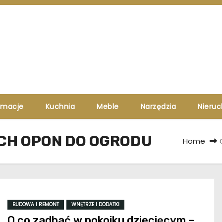
rmacje
Kuchnia
Meble
Narzędzia
Nieru
YCH OPON DO OGRODU
Home
BUDOWA I REMONT
WNĘTRZE I DODATKI
O co zadbać w pokoiku dziecięcym –