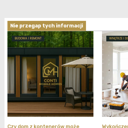
Nie przegap tych informacji
BUDOWA I REMONT
WNĘTRZE I D
Czy dom z kontenerów może
Wykończen