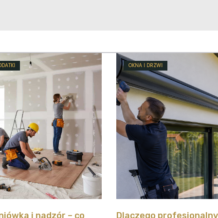
ODATKI
OKNA I DRZWI
iówka i nadzór – co
Dlaczego profesjonaln