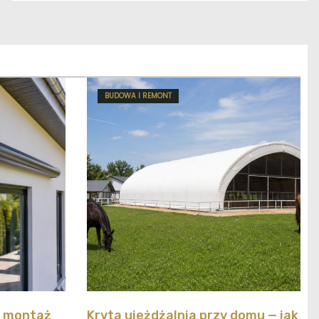
BUDOWA I REMONT
y montaż
Kryta ujeżdżalnia przy domu — jak