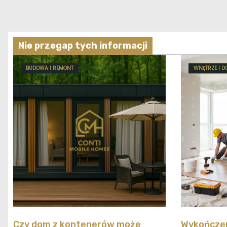
Nie przegap tych informacji
BUDOWA I REMONT
WNĘTRZE I D
Czy dom z kontenerów może
Wykończen