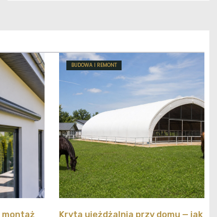
BUDOWA I REMONT
y montaż
Kryta ujeżdżalnia przy domu — jak