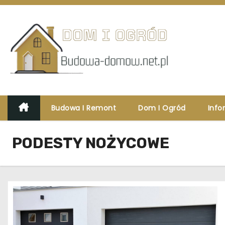
S
k
i
p
t
o
c
o
Budowa I Remont
Dom I Ogród
Info
n
t
PODESTY NOŻYCOWE
e
n
t