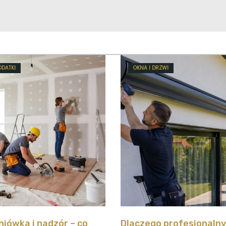
ODATKI
OKNA I DRZWI
iówka i nadzór – co
Dlaczego profesjonaln