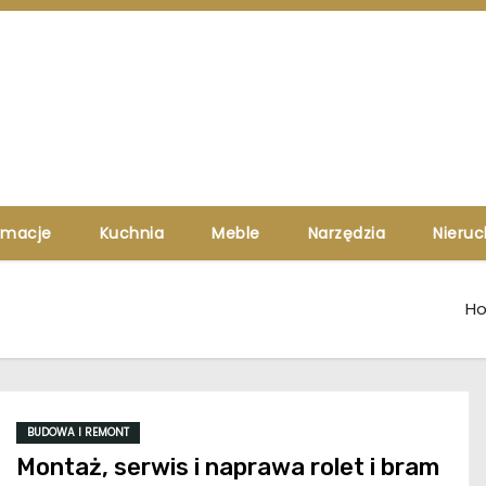
rmacje
Kuchnia
Meble
Narzędzia
Nieru
H
BUDOWA I REMONT
Montaż, serwis i naprawa rolet i bram