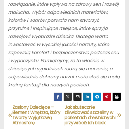
rozwiązanie, które wpływa na zdrowy sen i rozwój
malucha. Wybór odpowiednich materiałów,
kolorów i wzorów pozwala nam stworzyć
przytulne i inspirujące miejsce, które sprzyja
rozwojowi wyobraźni dziecka. Dlatego warto
inwestować w wysokiej jakości narzuty, które
zapewnią komfort i bezpieczeństwo podczas snu
i wypoczynku. Pamiętajmy, że to właśnie w
dziecięcych sypialniach rodzą się marzenia, a
odpowiednio dobrany narzut może stać się małą
krainą fantazji dla naszych pociech.
Zasłony Dziecięce –
Jak skutecznie
N
Element Wnętrza, który
zlikwidować szczeliny w
Tworzy Wyjątkową
parkietach drewnianych i
a
Atmosferę
przywrócić ich blask