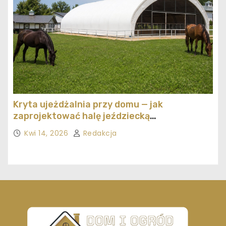
Kryta ujeżdżalnia przy domu — jak
zaprojektować halę jeździecką
ekonomicznie
Kwi 14, 2026
Redakcja