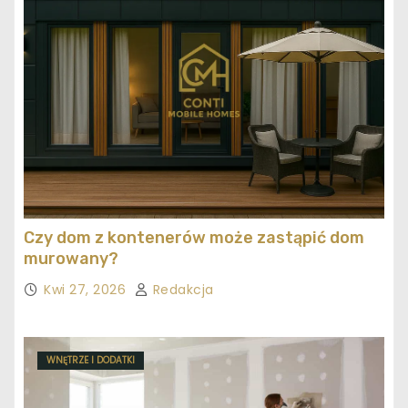
Czy dom z kontenerów może zastąpić dom
murowany?
Kwi 27, 2026
Redakcja
WNĘTRZE I DODATKI