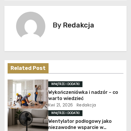
w
i
By
Redakcja
g
a
c
j
Related Post
a
WNĘTRZE I DODATKI
w
Wykończeniówka i nadzór – co
warto wiedzieć
p
Kwi 21, 2026
Redakcja
WNĘTRZE I DODATKI
i
Wentylator podłogowy jako
s
niezawodne wsparcie w