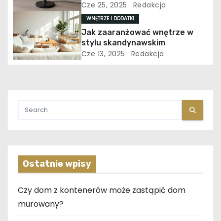
utrzymaniu komfortu
Cze 25, 2025
Redakcja
u
termicznego
WNĘTRZE I DODATKI
Jak zaaranżować wnętrze w
stylu skandynawskim
Cze 13, 2025
Redakcja
Ostatnie wpisy
Czy dom z kontenerów może zastąpić dom
murowany?