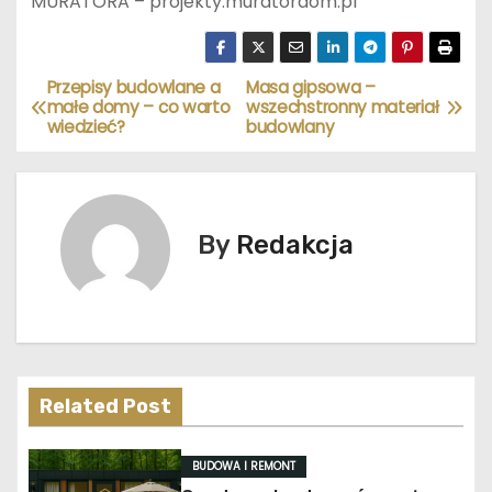
MURATORA – projekty.muratordom.pl
Przepisy budowlane a
Masa gipsowa –
N
małe domy – co warto
wszechstronny materiał
wiedzieć?
budowlany
a
w
i
By
Redakcja
g
a
c
Related Post
j
a
BUDOWA I REMONT