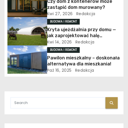
Czy dom z kontenerów może
w
zastąpić dom murowany?
Kwi 27, 2026
Redakcja
p
BUDOWA I REMONT
i
Kryta ujeżdżalnia przy domu —
jak zaprojektować halę
s
jeździecką ekonomicznie
Kwi 14, 2026
Redakcja
BUDOWA I REMONT
u
Pawilon mieszkalny – doskonała
alternatywa dla mieszkania!
Paź 16, 2025
Redakcja