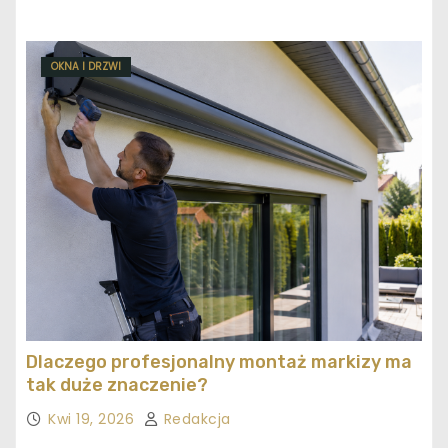
OKNA I DRZWI
Dlaczego profesjonalny montaż markizy ma
tak duże znaczenie?
Kwi 19, 2026
Redakcja