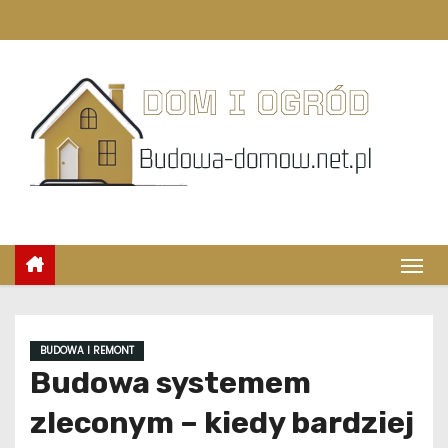
S
k
i
p
t
o
c
o
n
t
e
n
t
BUDOWA I REMONT
Budowa systemem
zleconym – kiedy bardziej