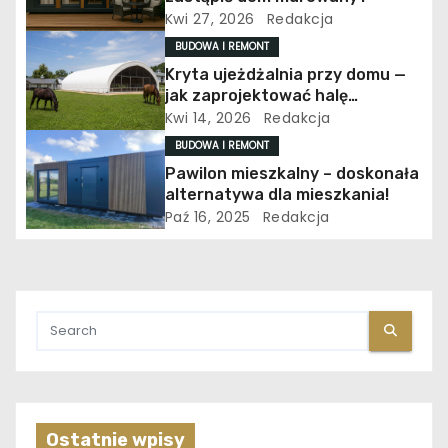
Kwi 27, 2026
Redakcja
p
BUDOWA I REMONT
i
Kryta ujeżdżalnia przy domu —
jak zaprojektować halę
s
jeździecką ekonomicznie
Kwi 14, 2026
Redakcja
BUDOWA I REMONT
u
Pawilon mieszkalny – doskonała
alternatywa dla mieszkania!
Paź 16, 2025
Redakcja
Ostatnie wpisy