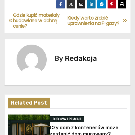
Gdzie kupić materiały
N
Kiedy warto zrobić
budowlane w dobrej
uprawnienia na F-gazy?
cenie?
a
w
i
By
Redakcja
g
a
c
Related Post
j
a
BUDOWA I REMONT
Czy dom z kontenerów może
w
zastąpić dom murowany?