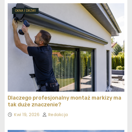
OKNA I DRZWI
Dlaczego profesjonalny montaż markizy ma
tak duże znaczenie?
Kwi 19, 2026
Redakcja