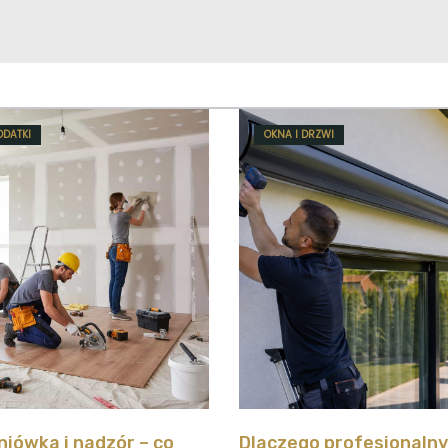
ODATKI
OKNA I DRZWI
iówka i nadzór – co
Dlaczego profesjonaln