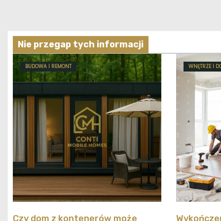
Nie przegap tych informacji
BUDOWA I REMONT
WNĘTRZE I D
Czy dom z kontenerów może
Wykończen