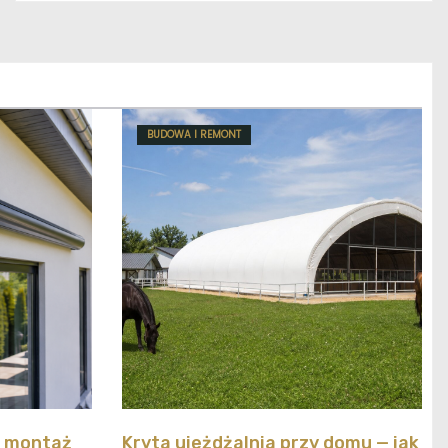
BUDOWA I REMONT
y montaż
Kryta ujeżdżalnia przy domu — jak