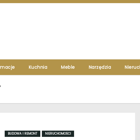
rmacje
Kuchnia
Meble
Narzędzia
Nieru
Y
BUDOWA I REMONT
NIERUCHOMOŚCI