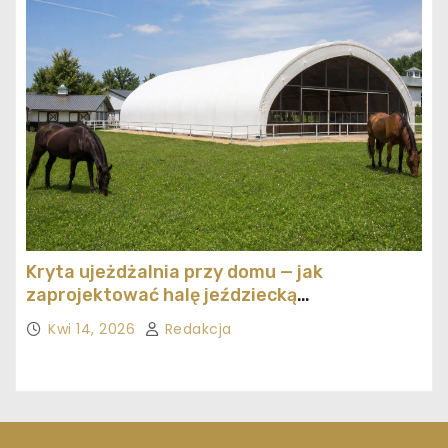
Kryta ujeżdżalnia przy domu — jak
zaprojektować halę jeździecką
ekonomicznie
Kwi 14, 2026
Redakcja