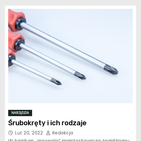
NARZĘDZIA
Śrubokręty i ich rodzaje
Lut 20, 2022
Redakcja
W każdym „arsenale” majsterkowicza znajdziemy