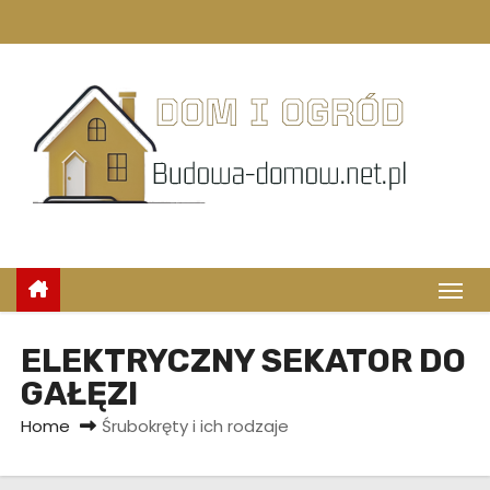
S
k
i
p
t
o
c
o
n
t
e
n
ELEKTRYCZNY SEKATOR DO
t
GAŁĘZI
Home
Śrubokręty i ich rodzaje