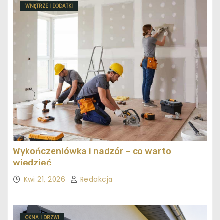
WNĘTRZE I DODATKI
Wykończeniówka i nadzór – co warto
wiedzieć
Kwi 21, 2026
Redakcja
OKNA I DRZWI