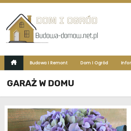
S
k
i
p
t
o
c
o
Budowa I Remont
Dom I Ogród
Info
n
t
GARAŻ W DOMU
e
n
t