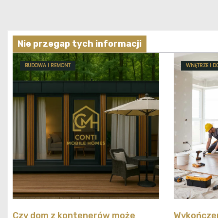
Nie przegap tych informacji
BUDOWA I REMONT
WNĘTRZE I D
Czy dom z kontenerów może
Wykończen