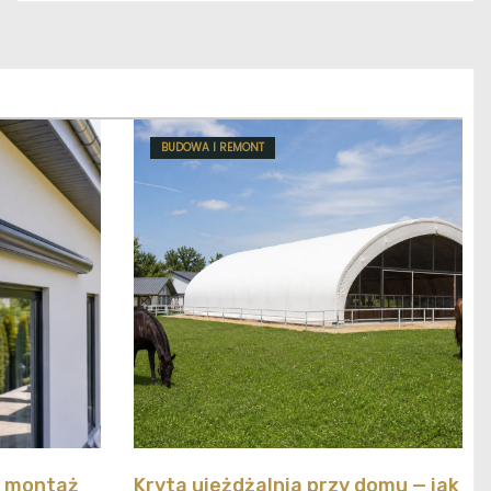
BUDOWA I REMONT
y montaż
Kryta ujeżdżalnia przy domu — jak