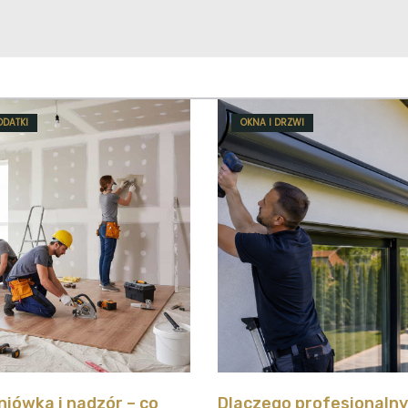
ODATKI
OKNA I DRZWI
iówka i nadzór – co
Dlaczego profesjonaln