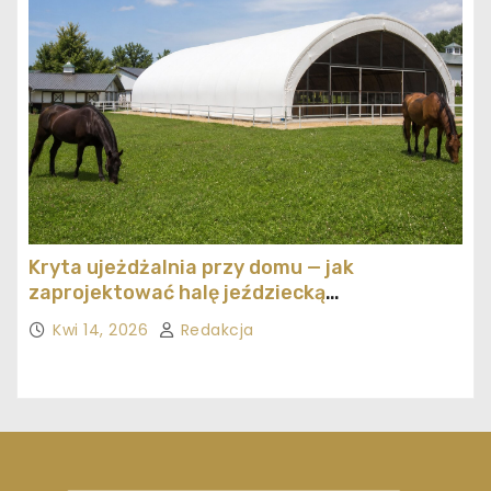
Kryta ujeżdżalnia przy domu — jak
zaprojektować halę jeździecką
ekonomicznie
Kwi 14, 2026
Redakcja