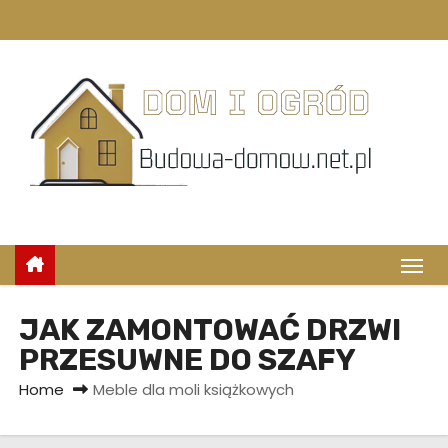
S
k
i
p
t
o
c
o
n
t
e
n
JAK ZAMONTOWAĆ DRZWI
t
PRZESUWNE DO SZAFY
Home
Meble dla moli książkowych