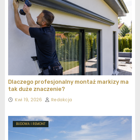
Dlaczego profesjonalny montaż markizy ma
tak duże znaczenie?
Kwi 19, 2026
Redakcja
BUDOWA I REMONT