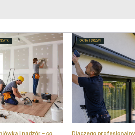
ODATKI
OKNA I DRZWI
iówka i nadzór – co
Dlaczego profesjonaln