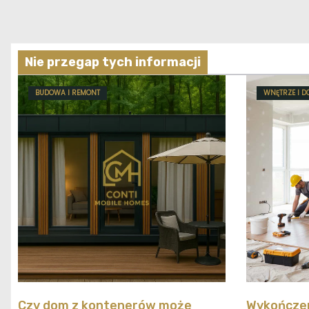
Nie przegap tych informacji
BUDOWA I REMONT
WNĘTRZE I D
Czy dom z kontenerów może
Wykończen