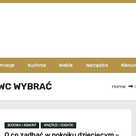
rmacje
Kuchnia
Meble
Narzędzia
Nieru
 WC WYBRAĆ
Home
BUDOWA I REMONT
WNĘTRZE I DODATKI
O co zadbać w pokoiku dziecięcym –