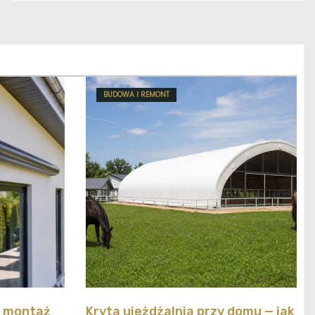
BUDOWA I REMONT
y montaż
Kryta ujeżdżalnia przy domu — jak