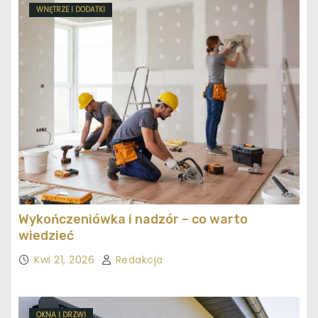
WNĘTRZE I DODATKI
Wykończeniówka i nadzór – co warto
wiedzieć
Kwi 21, 2026
Redakcja
OKNA I DRZWI