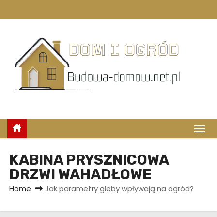
S
k
i
p
t
o
c
o
n
t
e
n
KABINA PRYSZNICOWA
t
DRZWI WAHADŁOWE
Home
Jak parametry gleby wpływają na ogród?