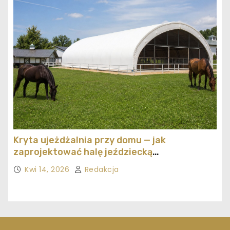
Kryta ujeżdżalnia przy domu — jak
zaprojektować halę jeździecką
ekonomicznie
Kwi 14, 2026
Redakcja