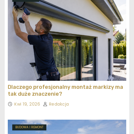
Dlaczego profesjonalny montaż markizy ma
tak duże znaczenie?
Kwi 19, 2026
Redakcja
BUDOWA I REMONT