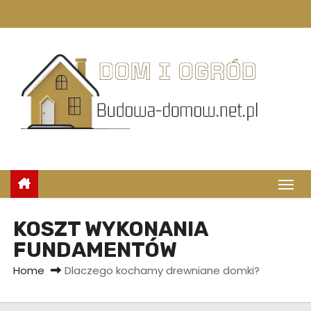
S
k
i
p
t
o
c
o
n
t
e
n
KOSZT WYKONANIA
t
FUNDAMENTÓW
Home
Dlaczego kochamy drewniane domki?