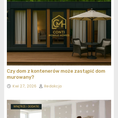
Czy dom z kontenerów może zastąpić dom
murowany?
Kwi 27, 2026
Redakcja
WNĘTRZE I DODATKI