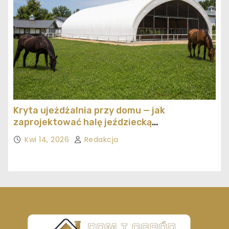
Kryta ujeżdżalnia przy domu — jak
zaprojektować halę jeździecką
ekonomicznie
Kwi 14, 2026
Redakcja