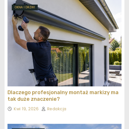
OKNA I DRZWI
Dlaczego profesjonalny montaż markizy ma
tak duże znaczenie?
Kwi 19, 2026
Redakcja