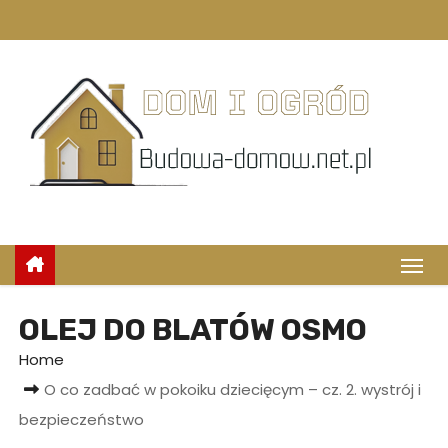
S
k
i
p
t
o
c
o
n
t
e
n
OLEJ DO BLATÓW OSMO
t
Home
O co zadbać w pokoiku dziecięcym – cz. 2. wystrój i
bezpieczeństwo