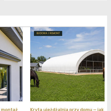
BUDOWA I REMONT
y montaż
Kryta ujeżdżalnia przy domu — jak