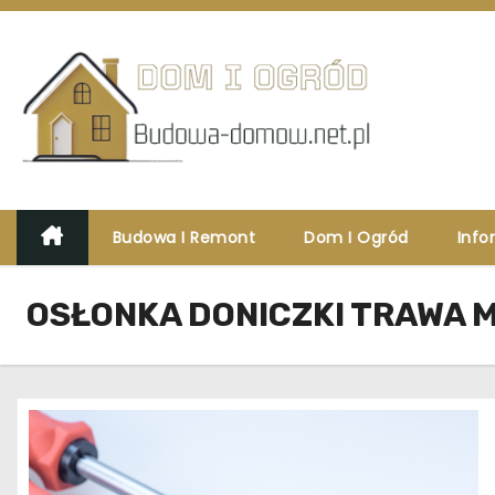
S
k
i
p
t
o
c
o
Budowa I Remont
Dom I Ogród
Info
n
t
OSŁONKA DONICZKI TRAWA 
e
n
t