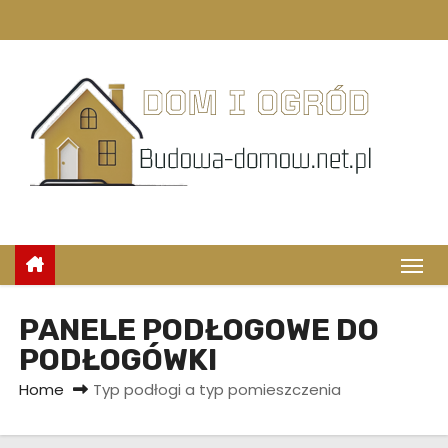
S
k
i
p
t
o
c
o
n
t
e
n
PANELE PODŁOGOWE DO
t
PODŁOGÓWKI
Home
Typ podłogi a typ pomieszczenia