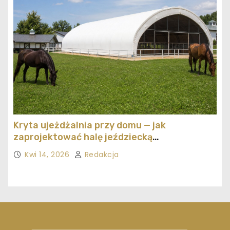
Kryta ujeżdżalnia przy domu — jak
zaprojektować halę jeździecką
ekonomicznie
Kwi 14, 2026
Redakcja