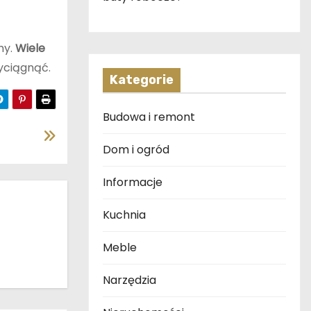
my.
Wiele
yciągnąć.
Kategorie
Budowa i remont
Dom i ogród
Informacje
Kuchnia
Meble
Narzędzia