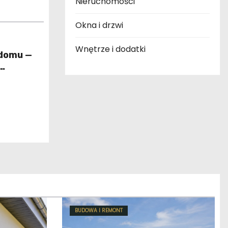
Nieruchomości
Okna i drzwi
Wnętrze i dodatki
 domu —
ie
BUDOWA I REMONT