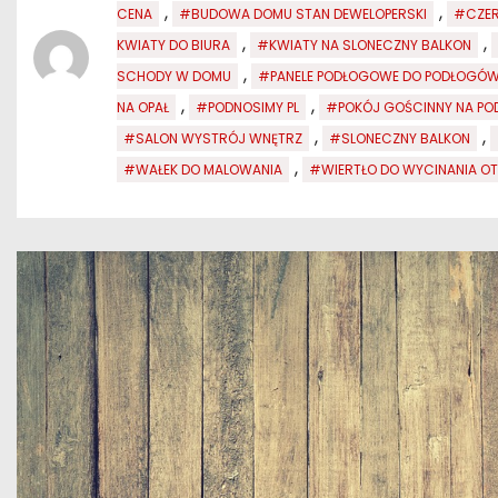
,
,
CENA
#BUDOWA DOMU STAN DEWELOPERSKI
#CZER
,
,
KWIATY DO BIURA
#KWIATY NA SLONECZNY BALKON
,
SCHODY W DOMU
#PANELE PODŁOGOWE DO PODŁOGÓW
,
,
NA OPAŁ
#PODNOSIMY PL
#POKÓJ GOŚCINNY NA PO
,
,
#SALON WYSTRÓJ WNĘTRZ
#SLONECZNY BALKON
,
#WAŁEK DO MALOWANIA
#WIERTŁO DO WYCINANIA 