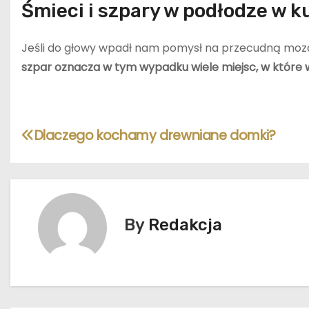
Śmieci i szpary w podłodze w k
Jeśli do głowy wpadł nam pomysł na przecudną mozai
szpar oznacza w tym wypadku wiele miejsc, w które 
N
Dlaczego kochamy drewniane domki?
a
w
i
By
Redakcja
g
a
c