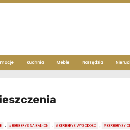
rmacje
Kuchnia
Meble
Narzędzia
Nieru
ieszczenia
,
,
,
E
#BERBERYS NA BALKON
#BERBERYS WYSOKOŚĆ
#BERBERYSY O