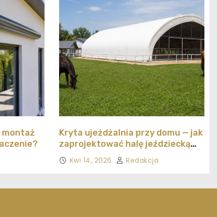
y montaż
Kryta ujeżdżalnia przy domu — jak
naczenie?
zaprojektować halę jeździecką
ekonomicznie
Kwi 14, 2026
Redakcja