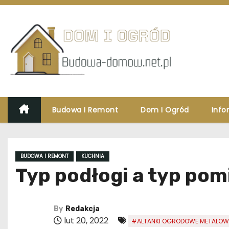
S
k
i
p
t
o
c
o
Budowa I Remont
Dom I Ogród
Info
n
t
e
BUDOWA I REMONT
KUCHNIA
n
Typ podłogi a typ pom
t
By
Redakcja
lut 20, 2022
#ALTANKI OGRODOWE METALOW