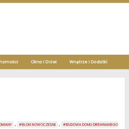
chomości
Okna I Drzwi
Wnętrze I Dodatki
,
,
DMIANY
#BLOKI NOWOCZESNE
#BUDOWA DOMU DREWNIANEGO