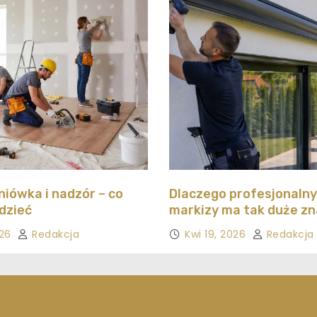
iówka i nadzór – co
Dlaczego profesjonaln
dzieć
markizy ma tak duże z
026
Redakcja
Kwi 19, 2026
Redakcja