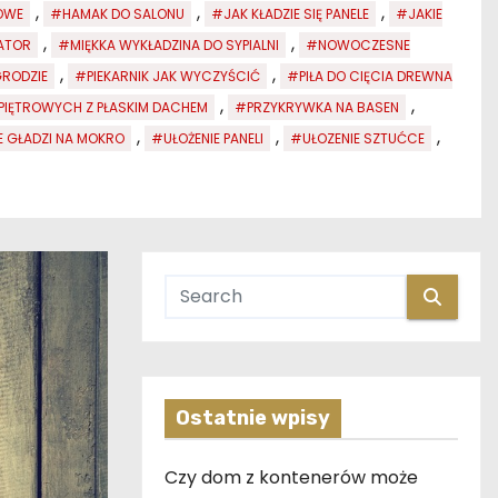
,
,
,
OWE
#HAMAK DO SALONU
#JAK KŁADZIE SIĘ PANELE
#JAKIE
,
,
ATOR
#MIĘKKA WYKŁADZINA DO SYPIALNI
#NOWOCZESNE
,
,
RODZIE
#PIEKARNIK JAK WYCZYŚCIĆ
#PIŁA DO CIĘCIA DREWNA
,
,
IĘTROWYCH Z PŁASKIM DACHEM
#PRZYKRYWKA NA BASEN
,
,
,
E GŁADZI NA MOKRO
#UŁOŻENIE PANELI
#UŁOZENIE SZTUĆCE
Ostatnie wpisy
Czy dom z kontenerów może