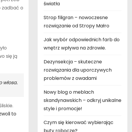
światła
to zadbać o
Strop filigran – nowoczesne
rozwiązanie od Stropy Małro
Jak wybór odpowiednich farb do
yło
wnętrz wpływa na zdrowie.
o się ją
Dezynsekcja – skuteczne
rozwiązania dla uporczywych
problemów z owadami
o włosa.
Nowy blog o meblach
skandynawskich – odkryj unikalne
iskie.
style i promocje!
woli to
Czym się kierować wybierając
buty robocze?