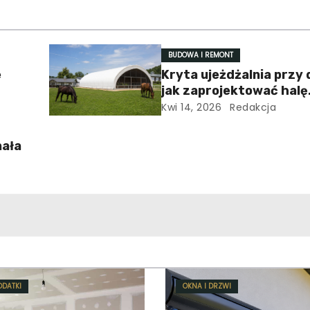
BUDOWA I REMONT
e
Kryta ujeżdżalnia przy
jak zaprojektować halę
jeździecką ekonomiczn
Kwi 14, 2026
Redakcja
nała
!
ODATKI
OKNA I DRZWI