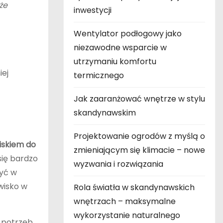
że
inwestycji
Wentylator podłogowy jako
niezawodne wsparcie w
utrzymaniu komfortu
iej
termicznego
Jak zaaranżować wnętrze w stylu
skandynawskim
Projektowanie ogrodów z myślą o
iskiem do
zmieniającym się klimacie – nowe
się bardzo
wyzwania i rozwiązania
żyć w
wisko w
Rola światła w skandynawskich
wnętrzach – maksymalne
wykorzystanie naturalnego
a potrzeb