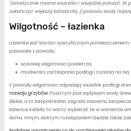
Teoretycznie można wszystko i wszędzie położyć. W 
zakończyć większą katastrofą. Z powodu wody najwięc
Wilgotność – łazienka
Łazienka jest bardzo specyficznym pomieszczeniem w
pasowała z powodu:
wysokiej wilgotności powietrza,
możliwości zachlapania podłogi i rozlania na nią
Z powodu wilgotności odpadają wszelkie podłogi dre
rozwoju grzybów.
Poza tym pod wpływem wody drewno i
śliskie, a to bezpośrednio zagraża naszemu bezpiecz
łazience kafelki, to warto wybierać te w wariancie
domu. Innym, dobrym rozwiązaniem będzie także zak
Podobne ograniczenia co do rozchlapania płynów dot