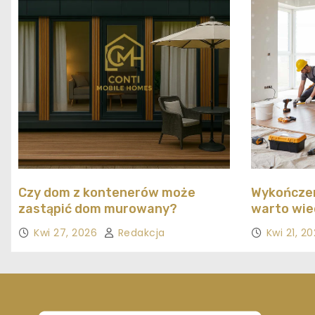
Czy dom z kontenerów może
Wykończen
zastąpić dom murowany?
warto wie
Kwi 27, 2026
Redakcja
Kwi 21, 2