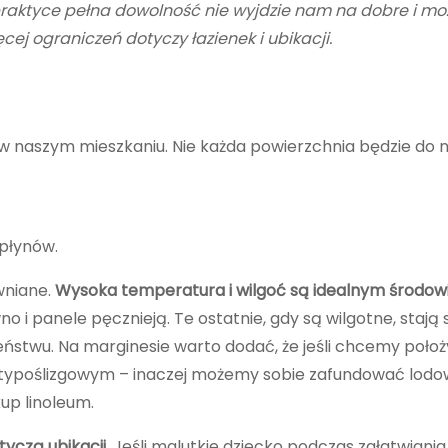
praktyce pełna dowolność nie wyjdzie nam na dobre i mo
ej ograniczeń dotyczy łazienek i ubikacji.
 naszym mieszkaniu. Nie każda powierzchnia będzie do n
 płynów.
wniane.
Wysoka temperatura i wilgoć są idealnym środow
 panele pęcznieją. Te ostatnie, gdy są wilgotne, stają 
eństwu. Na marginesie warto dodać, że jeśli chcemy poło
 antypoślizgowym – inaczej możemy sobie zafundować lodo
up linoleum.
yczą ubikacji.
Jeśli malutkie dziecko podczas załatwiani