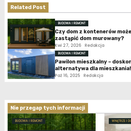
Related Post
j
a
BUDOWA I REMONT
Czy dom z kontenerów moż
w
zastąpić dom murowany?
Kwi 27, 2026
Redakcja
p
BUDOWA I REMONT
i
Pawilon mieszkalny – dosko
alternatywa dla mieszkania
s
Paź 16, 2025
Redakcja
u
Nie przegap tych informacji
BUDOWA I REMONT
WNĘTRZE I D