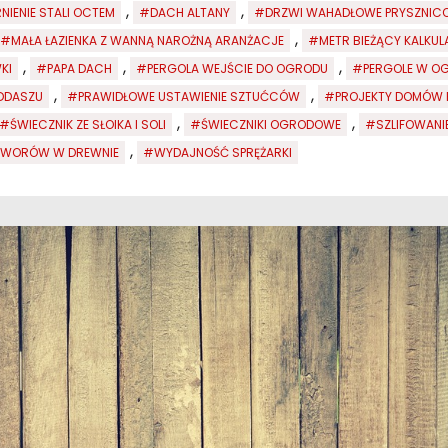
,
,
NIENIE STALI OCTEM
#DACH ALTANY
#DRZWI WAHADŁOWE PRYSZNIC
,
#MAŁA ŁAZIENKA Z WANNĄ NAROŻNĄ ARANŻACJE
#METR BIEŻĄCY KALKUL
,
,
,
KI
#PAPA DACH
#PERGOLA WEJŚCIE DO OGRODU
#PERGOLE W OG
,
,
DDASZU
#PRAWIDŁOWE USTAWIENIE SZTUĆCÓW
#PROJEKTY DOMÓW P
,
,
#ŚWIECZNIK ZE SŁOIKA I SOLI
#ŚWIECZNIKI OGRODOWE
#SZLIFOWANI
,
OTWORÓW W DREWNIE
#WYDAJNOŚĆ SPRĘŻARKI