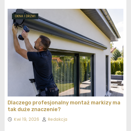
OKNA I DRZWI
Dlaczego profesjonalny montaż markizy ma
tak duże znaczenie?
Kwi 19, 2026
Redakcja