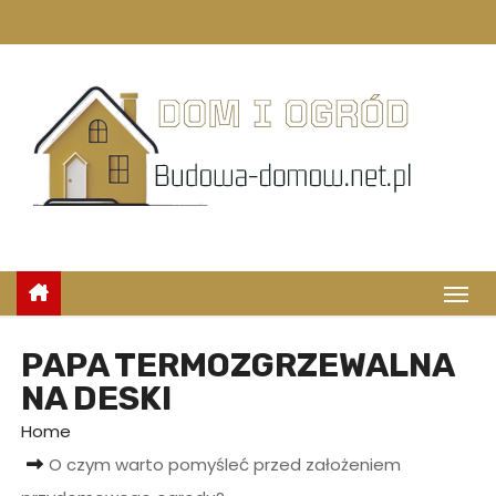
S
k
i
p
t
o
c
o
n
t
e
n
PAPA TERMOZGRZEWALNA
t
NA DESKI
Home
O czym warto pomyśleć przed założeniem