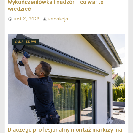
Wykończeniówka i nadzór – co warto
wiedzieć
Kwi 21, 2026
Redakcja
OKNA I DRZWI
Dlaczego profesjonalny montaż markizy ma