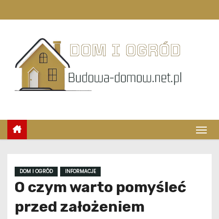
S
k
i
p
t
o
c
o
n
t
e
n
t
DOM I OGRÓD
INFORMACJE
O czym warto pomyśleć
przed założeniem