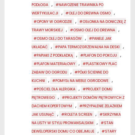
,
PODŁOGA
#NAWOŻENIE TRAWNIKA PO
,
,
WERTYKULACJI
#OLEJ DO DREWNA OSMO
,
#OPONY W OGRODZIE
#OSŁONKA NA DONICZKĘ Z
,
,
TRAWY MORSKIEJ
#OSMO OLEJ DO DREWNA
,
#OSMO OLEJ DO TARASÓW
#PANELE JAK
,
,
UKŁADAĆ
#PAPA TERMOZGRZEWALNA NA DESKI
,
,
#PAPIAKI Z PODKŁADKĄ
#PLAFON DO POKOJU
,
#PLAFON MATERIAŁOWY
#PLASTIKOWY PLAC
,
ZABAW DO OGRODU
#PÓŁKI ŚCIENNE DO
,
,
KUCHNI
#POMYSŁ NA MEBLE OGRODOWE
,
#POŚCIEL DLA ALERGIKA
#PROJEKT DOMU
,
PIĘTROWEGO
#PROJEKTY DOMÓW PIĘTROWYCH Z
,
DACHEM KOPERTOWYM
#PRZYPALENIE ŻELAZKIEM
,
,
JAK USUNĄĆ
#ROLETA SCREEN
#SKRZYNKA
,
NA LISTY W STYLU PROWANSALSKIM
#STAN
,
DEWELOPERSKI DOMU CO OBEJMUJE
#STARY