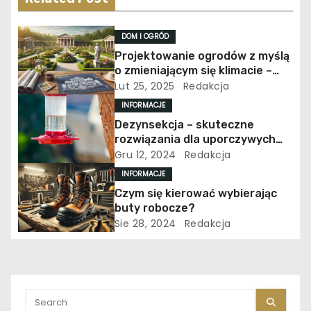
j
DOM I OGRÓD
a
Projektowanie ogrodów z myślą
o zmieniającym się klimacie –
w
nowe wyzwania i rozwiązania
Lut 25, 2025
Redakcja
p
INFORMACJE
Dezynsekcja – skuteczne
i
rozwiązania dla uporczywych
problemów z owadami
Gru 12, 2024
Redakcja
s
INFORMACJE
u
Czym się kierować wybierając
buty robocze?
Sie 28, 2024
Redakcja