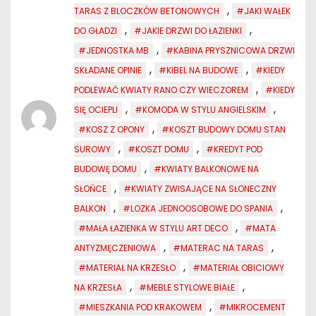
,
TARAS Z BLOCZKÓW BETONOWYCH
#JAKI WAŁEK
,
,
DO GŁADZI
#JAKIE DRZWI DO ŁAZIENKI
,
#JEDNOSTKA MB
#KABINA PRYSZNICOWA DRZWI
,
,
SKŁADANE OPINIE
#KIBEL NA BUDOWE
#KIEDY
,
PODLEWAĆ KWIATY RANO CZY WIECZOREM
#KIEDY
,
,
SIĘ OCIEPLI
#KOMODA W STYLU ANGIELSKIM
,
#KOSZ Z OPONY
#KOSZT BUDOWY DOMU STAN
,
,
SUROWY
#KOSZT DOMU
#KREDYT POD
,
BUDOWĘ DOMU
#KWIATY BALKONOWE NA
,
SŁOŃCE
#KWIATY ZWISAJĄCE NA SŁONECZNY
,
,
BALKON
#LOZKA JEDNOOSOBOWE DO SPANIA
,
#MAŁA ŁAZIENKA W STYLU ART DECO
#MATA
,
,
ANTYZMĘCZENIOWA
#MATERAC NA TARAS
,
#MATERIAŁ NA KRZESŁO
#MATERIAŁ OBICIOWY
,
,
NA KRZESŁA
#MEBLE STYLOWE BIAŁE
,
#MIESZKANIA POD KRAKOWEM
#MIKROCEMENT