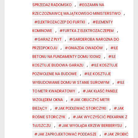
,
SPRZEDAŻ RADOMSKO
#EGZAMIN NA
,
RZECZOZNAWCĘ MAJĄTKOWEGO MINISTERSTWO
,
#ELEKTROZACZEP DO FURTKI
#ELEMENTY
,
,
KOMINOWE
#FURTKA Z ELEKTROZACZEPEM
,
#GARAŻ Z PŁYT
#GARDEROBA NAROŻNA DO
,
,
PRZEDPOKOJU
#GNIAZDA OWADÓW
#ILE
,
BETONU NA FUNDAMENTY DOMU 100M2
#ILE
,
KOSZTUJE BUDOWA GARAŻU
#ILE KOSZTUJE
,
POZWOLENIE NA BUDOWE
#ILE KOSZTUJE
,
WYBUDOWANIE DOMU W STANIE SUROWYM
#ILE
,
TO METR KWADRATOWY
#JAK KŁAŚĆ PANELE
,
WZGLĘDEM OKNA
#JAK OBLICZYĆ METR
,
,
BIEŻĄCY
#JAK PODLEWAĆ STORCZYKI
#JAK
,
ROŚNIE STORCZYK
#JAK WYCZYŚCIĆ PIEKARNIK Z
,
,
TŁUSZCZU
#JAK WYGLĄDA KRZEW BERBERYSU
,
#JAK ZAPROJEKTOWAĆ PODDASZE
#JAK ZROBIĆ