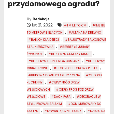
przydomowego ogrodu?
By
Redakcja
lut 21, 2022
,
#1 M ILE TO CM
#1M3 ILE
,
,
TO METRÓW BIEŻĄCYCH
#ALTANA NA DREWNO
,
#BALKON DLA DZIECI
#BALUSTRADY BALKONOWE
,
STAL NIERDZEWNA
#BERBERYS JULIANY
,
,
ŻYWOPŁOT
#BERBERYS ODMIANY NISKIE
,
#BERBERYS THUNBERGA ODMIANY
#BERBERYSY
,
,
MINIATUROWE
#BLOCZEK BETONOWY PUSTY
,
#BUDOWA DOMU POD KLUCZ CENA
#CHODNIK
,
KUCHENNY
#CIEPŁY PRÓG DRZWI
,
WEJŚCIOWYCH
#CIEPŁY PRÓG POD DRZWI
,
,
WEJŚCIOWE
#DACH PAPA
#DEKORACJE W
,
STYLU PROWANSALSKIM
#DOM MUROWANY DO
,
,
100 TYS
#DYWAN RĘCZNIE TKANY
#DZIAŁKI NA