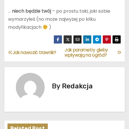
…
niech będzie twój
– po prostu taki, jaki sobie
wymarzyłeś (no może najwyżej po kilku
modyfikacjach
)
Jak parametry gleby
N
Jak nawozić trawnik?
wpływają na ogród?
a
w
By
Redakcja
i
g
a
c
Related Post