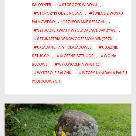
,
,
KALORYFER
#STORCZYK W DOMU
,
#STORCZYKI GDZIE ROSNĄ
#ŚWIECE Z WOSKU
,
,
PALMOWEGO
#SZLIFOWANIE SZPACHLI
,
#SZTUCZNE KWIATY WYGLĄDAJĄCE JAK ŻYWE
,
#SZTUKATERIA W NOWOCZESNYM WNĘTRZU
,
#UKŁADANIE PAPY PODKŁADOWEJ
#ULOZENIE
,
,
SZTUCCY
#UŁOZENIE SZTUĆCE
#WC NA
,
,
BUDOWĘ
#WYKOŃCZENIA WNĘTRZ
,
#WYSTROJE SALONU
#WZORY UKŁADANIA PANELI
PODŁOGOWYCH