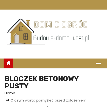
S
k
i
p
t
o
c
o
n
t
e
n
BLOCZEK BETONOWY
t
PUSTY
Home
O czym warto pomyśleć przed założeniem