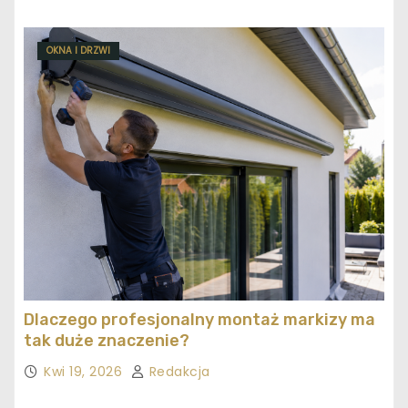
OKNA I DRZWI
Dlaczego profesjonalny montaż markizy ma
tak duże znaczenie?
Kwi 19, 2026
Redakcja