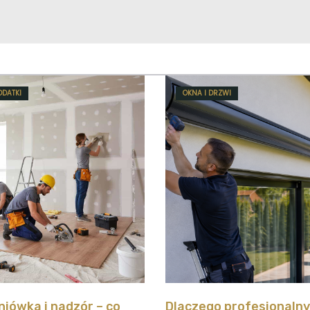
ODATKI
OKNA I DRZWI
iówka i nadzór – co
Dlaczego profesjonaln