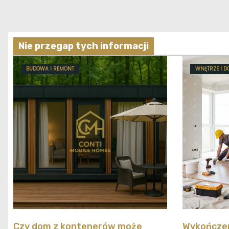
Nie przegap tych informacji
BUDOWA I REMONT
WNĘTRZE I D
Czy dom z kontenerów może
Wykończen