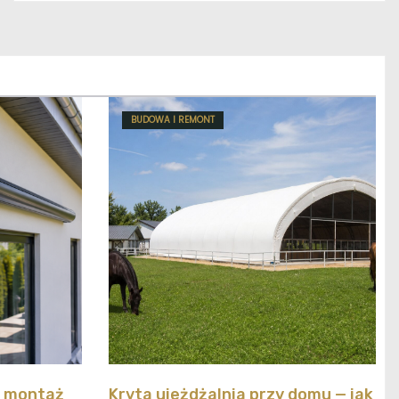
BUDOWA I REMONT
y montaż
Kryta ujeżdżalnia przy domu — jak