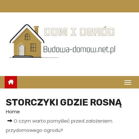
S
k
i
p
t
o
c
o
n
t
e
n
STORCZYKI GDZIE ROSNĄ
t
Home
O czym warto pomyśleć przed założeniem
przydomowego ogrodu?