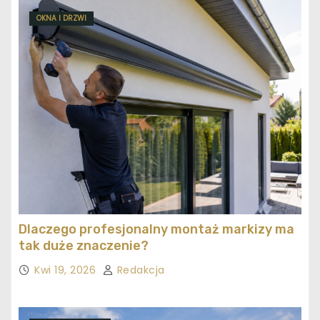
OKNA I DRZWI
Dlaczego profesjonalny montaż markizy ma
tak duże znaczenie?
Kwi 19, 2026
Redakcja