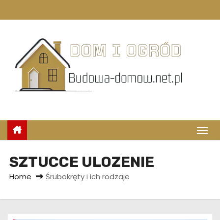
S
k
i
p
t
o
c
o
n
t
e
n
SZTUCCE ULOZENIE
t
Home
Śrubokręty i ich rodzaje