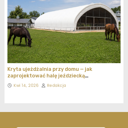
Kryta ujeżdżalnia przy domu — jak
zaprojektować halę jeździecką
ekonomicznie
Kwi 14, 2026
Redakcja