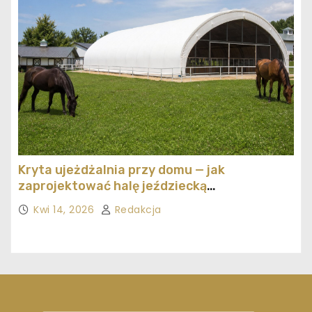
Kryta ujeżdżalnia przy domu — jak
zaprojektować halę jeździecką
ekonomicznie
Kwi 14, 2026
Redakcja