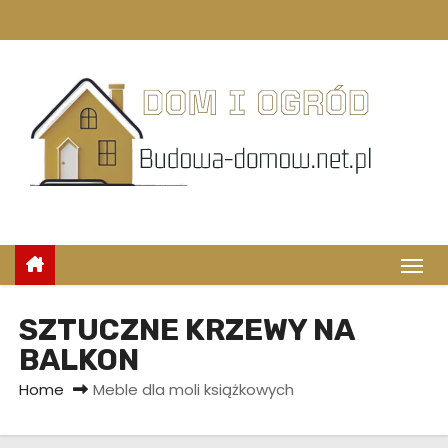
S
k
i
p
t
o
c
o
n
t
e
n
SZTUCZNE KRZEWY NA
t
BALKON
Home
Meble dla moli książkowych