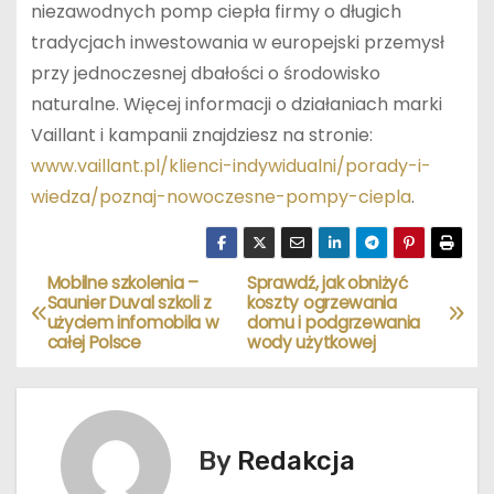
niezawodnych pomp ciepła firmy o długich
tradycjach inwestowania w europejski przemysł
przy jednoczesnej dbałości o środowisko
naturalne. Więcej informacji o działaniach marki
Vaillant i kampanii znajdziesz na stronie:
www.vaillant.pl/klienci-indywidualni/porady-i-
wiedza/poznaj-nowoczesne-pompy-ciepla
.
Mobilne szkolenia –
Sprawdź, jak obniżyć
N
Saunier Duval szkoli z
koszty ogrzewania
użyciem infomobila w
domu i podgrzewania
a
całej Polsce
wody użytkowej
w
i
By
Redakcja
g