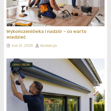
Wykończeniówka i nadzór – co warto
wiedzieć
Kwi 21, 2026
Redakcja
OKNA I DRZWI