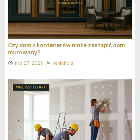
Czy dom z kontenerów może zastąpić dom
murowany?
Kwi 27, 2026
Redakcja
WNĘTRZE I DODATKI