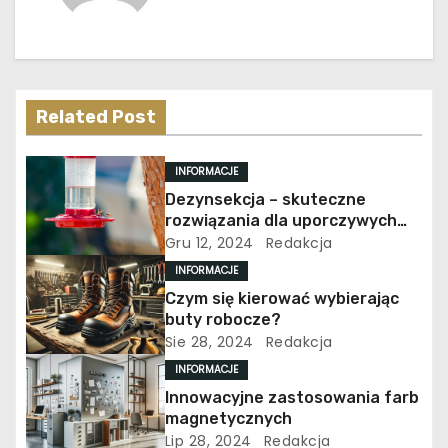
a
c
j
Related Post
a
INFORMACJE
w
Dezynsekcja – skuteczne
rozwiązania dla uporczywych
p
problemów z owadami
Gru 12, 2024
Redakcja
INFORMACJE
i
Czym się kierować wybierając
s
buty robocze?
Sie 28, 2024
Redakcja
u
INFORMACJE
Innowacyjne zastosowania farb
magnetycznych
Lip 28, 2024
Redakcja