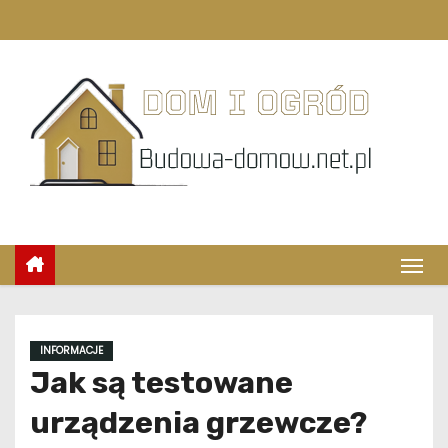
S
k
i
p
t
o
c
o
n
t
e
n
t
INFORMACJE
Jak są testowane
urządzenia grzewcze?