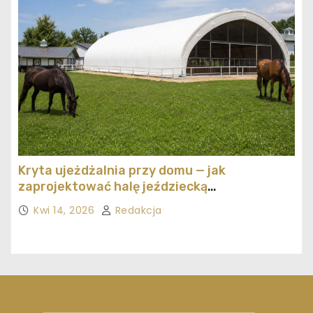
Kryta ujeżdżalnia przy domu — jak
zaprojektować halę jeździecką
ekonomicznie
Kwi 14, 2026
Redakcja