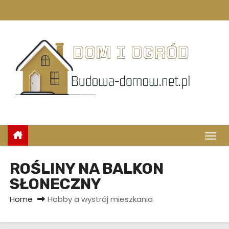
S
k
i
p
t
o
c
o
n
t
e
n
ROŚLINY NA BALKON
t
SŁONECZNY
Home
Hobby a wystrój mieszkania