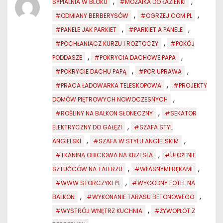
,
,
SYPIALNIA W BLOKU
#MOZAIKA DO ŁAZIENKI
,
,
#ODMIANY BERBERYSÓW
#OGRZEJ COM PL
,
,
#PANELE JAK PARKIET
#PARKIET A PANELE
,
#POCHŁANIACZ KURZU I ROZTOCZY
#POKÓJ
,
,
PODDASZE
#POKRYCIA DACHOWE PAPA
,
,
#POKRYCIE DACHU PAPĄ
#POR UPRAWA
,
#PRACA ŁADOWARKA TELESKOPOWA
#PROJEKTY
,
DOMÓW PIĘTROWYCH NOWOCZESNYCH
,
#ROŚLINY NA BALKON SŁONECZNY
#SEKATOR
,
ELEKTRYCZNY DO GAŁĘZI
#SZAFA STYL
,
,
ANGIELSKI
#SZAFA W STYLU ANGIELSKIM
,
#TKANINA OBICIOWA NA KRZESŁA
#UŁOŻENIE
,
,
SZTUĆCÓW NA TALERZU
#WŁASNYMI RĘKAMI
,
#WWW STORCZYKI PL
#WYGODNY FOTEL NA
,
,
BALKON
#WYKONANIE TARASU BETONOWEGO
,
#WYSTRÓJ WNĘTRZ KUCHNIA
#ŻYWOPŁOT Z