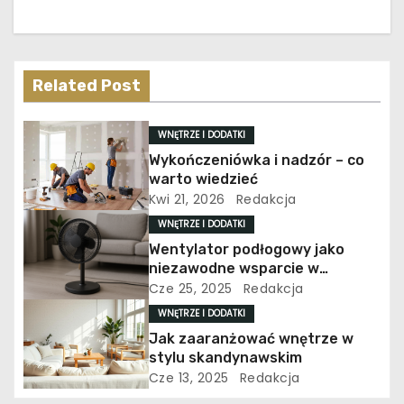
a
c
j
Related Post
a
WNĘTRZE I DODATKI
w
Wykończeniówka i nadzór – co
warto wiedzieć
p
Kwi 21, 2026
Redakcja
WNĘTRZE I DODATKI
i
Wentylator podłogowy jako
s
niezawodne wsparcie w
utrzymaniu komfortu
Cze 25, 2025
Redakcja
u
termicznego
WNĘTRZE I DODATKI
Jak zaaranżować wnętrze w
stylu skandynawskim
Cze 13, 2025
Redakcja