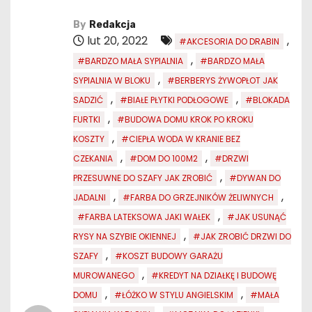
By
Redakcja
lut 20, 2022
,
#AKCESORIA DO DRABIN
,
#BARDZO MAŁA SYPIALNIA
#BARDZO MAŁA
,
SYPIALNIA W BLOKU
#BERBERYS ŻYWOPŁOT JAK
,
,
SADZIĆ
#BIAŁE PŁYTKI PODŁOGOWE
#BLOKADA
,
FURTKI
#BUDOWA DOMU KROK PO KROKU
,
KOSZTY
#CIEPŁA WODA W KRANIE BEZ
,
,
CZEKANIA
#DOM DO 100M2
#DRZWI
,
PRZESUWNE DO SZAFY JAK ZROBIĆ
#DYWAN DO
,
,
JADALNI
#FARBA DO GRZEJNIKÓW ŻELIWNYCH
,
#FARBA LATEKSOWA JAKI WAŁEK
#JAK USUNĄĆ
,
RYSY NA SZYBIE OKIENNEJ
#JAK ZROBIĆ DRZWI DO
,
SZAFY
#KOSZT BUDOWY GARAŻU
,
MUROWANEGO
#KREDYT NA DZIAŁKĘ I BUDOWĘ
,
,
DOMU
#ŁÓŻKO W STYLU ANGIELSKIM
#MAŁA