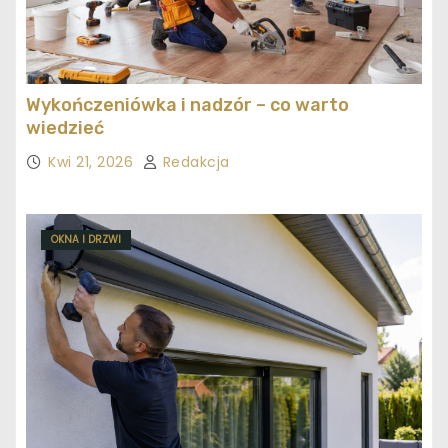
Wykończeniówka i nadzór – co warto
wiedzieć
Kwi 21, 2026
Redakcja
OKNA I DRZWI