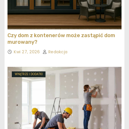
Czy dom z kontenerów może zastąpić dom
murowany?
Kwi 27, 2026
Redakcja
WNĘTRZE I DODATKI