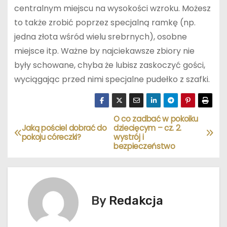
centralnym miejscu na wysokości wzroku. Możesz
to także zrobić poprzez specjalną ramkę (np.
jedna złota wśród wielu srebrnych), osobne
miejsce itp. Ważne by najciekawsze zbiory nie
były schowane, chyba że lubisz zaskoczyć gości,
wyciągając przed nimi specjalne pudełko z szafki.
O co zadbać w pokoiku
N
Jaką pościel dobrać do
dziecięcym – cz. 2.
pokoju córeczki?
wystrój i
a
bezpieczeństwo
w
i
By
Redakcja
g