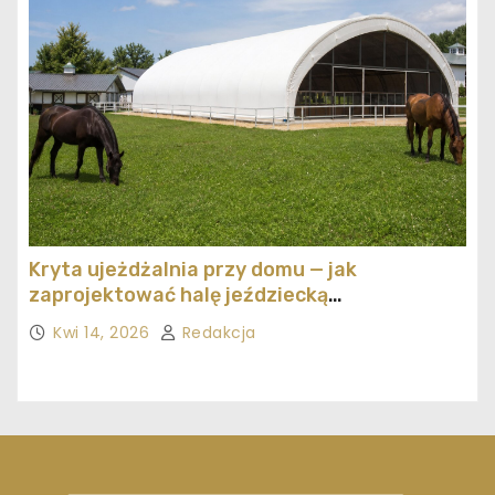
Kryta ujeżdżalnia przy domu — jak
zaprojektować halę jeździecką
ekonomicznie
Kwi 14, 2026
Redakcja