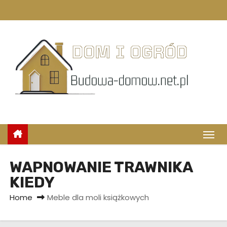
S
k
i
p
t
o
c
o
n
t
e
n
WAPNOWANIE TRAWNIKA
t
KIEDY
Home
Meble dla moli książkowych