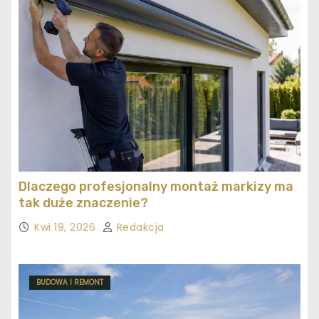
Dlaczego profesjonalny montaż markizy ma
tak duże znaczenie?
Kwi 19, 2026
Redakcja
BUDOWA I REMONT