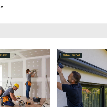
ne
ODATKI
OKNA I DRZWI