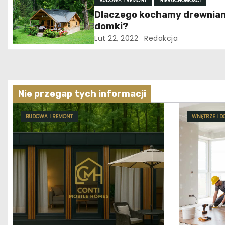
p
BUDOWA I REMONT
NIERUCHOMOŚCI
Dlaczego kochamy drewnia
i
domki?
Lut 22, 2022
Redakcja
s
u
Nie przegap tych informacji
BUDOWA I REMONT
WNĘTRZE I D