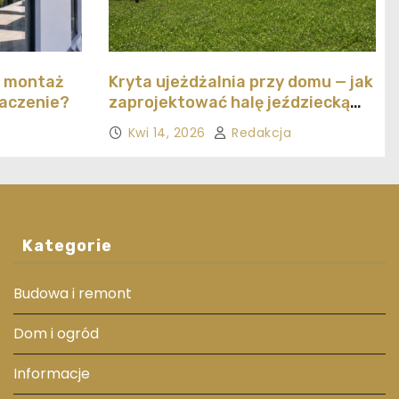
y montaż
Kryta ujeżdżalnia przy domu — jak
naczenie?
zaprojektować halę jeździecką
ekonomicznie
Kwi 14, 2026
Redakcja
Kategorie
Budowa i remont
Dom i ogród
Informacje