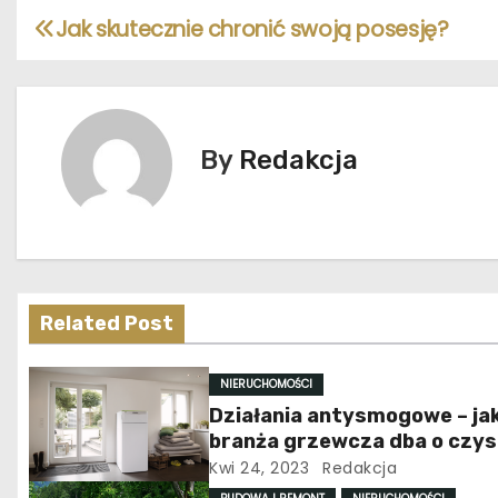
Jak skutecznie chronić swoją posesję?
N
a
w
By
Redakcja
i
g
a
c
Related Post
j
NIERUCHOMOŚCI
a
Działania antysmogowe – ja
branża grzewcza dba o czy
w
powietrze?
Kwi 24, 2023
Redakcja