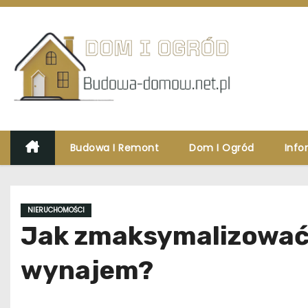
S
k
i
p
t
o
c
o
Budowa I Remont
Dom I Ogród
Info
n
t
e
NIERUCHOMOŚCI
n
Jak zmaksymalizować 
t
wynajem?