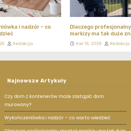
iówka i nadzór – co
Dlaczego profesjonaln
dzieć
markizy ma tak duże z
026
Redakcja
Kwi 19, 2026
Redakcja
Najnowsze Artykuły
Czy dom z kontenerów może zastąpić dom
murowany?
Wykończeniówka i nadzór – co warto wiedzieć
Dlaczego profesjonalny montaż markizy ma tak duże