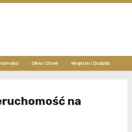
chomości
Okna I Drzwi
Wnętrze I Dodatki
ieruchomość na