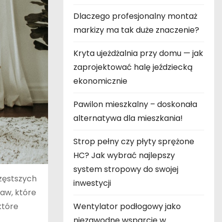
Dlaczego profesjonalny montaż
markizy ma tak duże znaczenie?
Kryta ujeżdżalnia przy domu — jak
zaprojektować halę jeździecką
ekonomicznie
Pawilon mieszkalny – doskonała
alternatywa dla mieszkania!
Strop pełny czy płyty sprężone
HC? Jak wybrać najlepszy
system stropowy do swojej
zęstszych
inwestycji
raw, które
które
Wentylator podłogowy jako
niezawodne wsparcie w